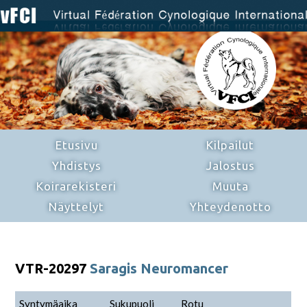
Etusivu
Kilpailut
Yhdistys
Jalostus
Koirarekisteri
Muuta
Näyttelyt
Yhteydenotto
VTR-20297
Saragis Neuromancer
Syntymäaika
Sukupuoli
Rotu