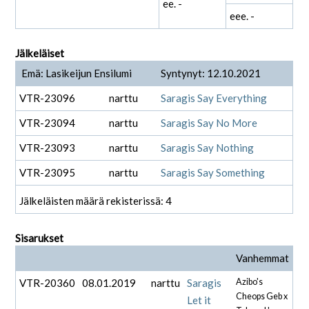
ee. -
eee. -
Jälkeläiset
Emä: Lasikeijun Ensilumi
Syntynyt: 12.10.2021
VTR-23096
narttu
Saragis Say Everything
VTR-23094
narttu
Saragis Say No More
VTR-23093
narttu
Saragis Say Nothing
VTR-23095
narttu
Saragis Say Something
Jälkeläisten määrä rekisterissä: 4
Sisarukset
Vanhemmat
VTR-20360
08.01.2019
narttu
Saragis
Azibo's
Cheops Geb x
Let it