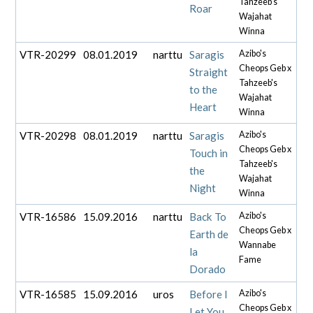
Tahzeeb's
Roar
Wajahat
Winna
VTR-20299
08.01.2019
narttu
Saragis
Azibo's
Cheops Geb x
Straight
Tahzeeb's
to the
Wajahat
Heart
Winna
VTR-20298
08.01.2019
narttu
Saragis
Azibo's
Cheops Geb x
Touch in
Tahzeeb's
the
Wajahat
Night
Winna
VTR-16586
15.09.2016
narttu
Back To
Azibo's
Cheops Geb x
Earth de
Wannabe
la
Fame
Dorado
VTR-16585
15.09.2016
uros
Before I
Azibo's
Cheops Geb x
Let You