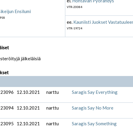
ei.
Hohtavan Pyörähdys
VTR-20084
ikeijun Ensilumi
918
ee.
Kauniisti Juokset Vastatuulee
VTR-19724
äiset
isteröityjä jälkeläisiä
ukset
-23096
12.10.2021
narttu
Saragis Say Everything
-23094
12.10.2021
narttu
Saragis Say No More
-23095
12.10.2021
narttu
Saragis Say Something