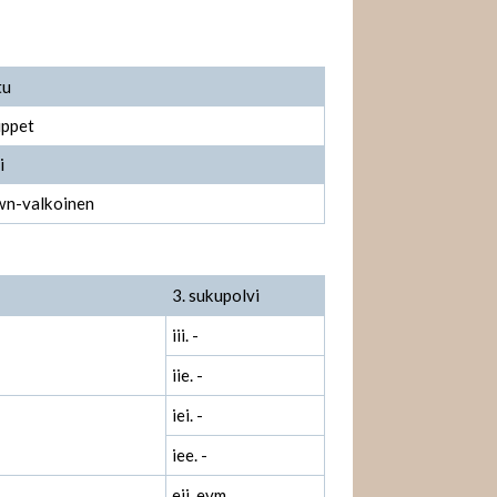
tu
ppet
i
n-valkoinen
3. sukupolvi
iii. -
iie. -
iei. -
iee. -
eii. evm.