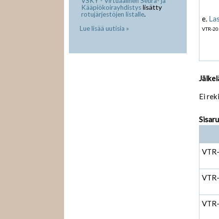
VSKY - Virtuaalinen Seura- ja
lisätty
Kääpiökoirayhdistys
.
rotujärjestöjen listalle
e.
Las
Lue lisää uutisia »
VTR-20
Jälkel
Ei rek
Sisar
VTR
VTR
VTR