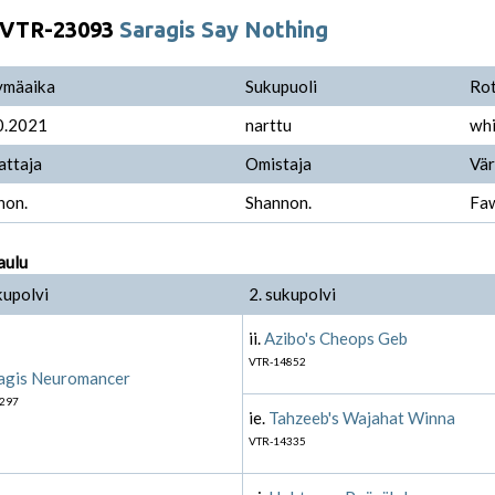
VTR-23093
Saragis Say Nothing
ymäaika
Sukupuoli
Ro
0.2021
narttu
whi
attaja
Omistaja
Vär
non.
Shannon.
Faw
aulu
kupolvi
2. sukupolvi
ii.
Azibo's Cheops Geb
VTR-14852
agis Neuromancer
297
ie.
Tahzeeb's Wajahat Winna
VTR-14335