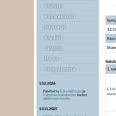
Yhdistys
Koirarekisteri
Synt
Näyttelyt
12.1
Kilpailut
Kasv
Shan
Jalostus
Muuta
Sukut
1. su
Yhteydenotto
13.2.2026
i.
Sar
Päivitetty
ja
Erikoisliittojen
tiedot
VTR-20
Paimenkoirakokeiden
.
lajiliittojen listalle
13.11.2025