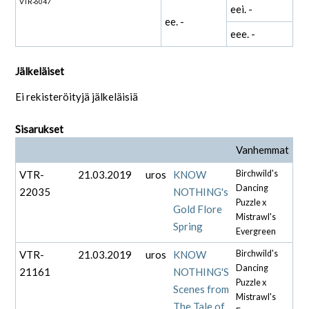
VTR-6047
eei. -
ee. -
eee. -
Jälkeläiset
Ei rekisteröityjä jälkeläisiä
Sisarukset
Vanhemmat
VTR-
21.03.2019
uros
KNOW
Birchwild's
Dancing
22035
NOTHING's
Puzzle x
Gold Flore
Mistrawl's
Spring
Evergreen
VTR-
21.03.2019
uros
KNOW
Birchwild's
Dancing
21161
NOTHING'S
Puzzle x
Scenes from
Mistrawl's
The Tale of