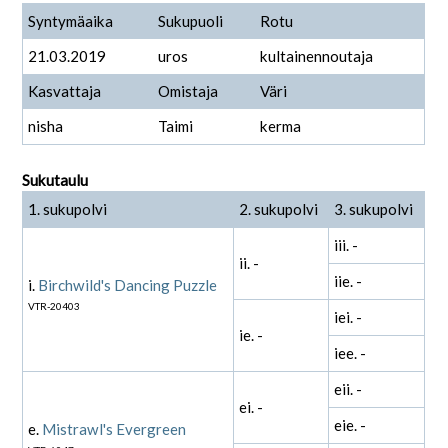
Syntymäaika
Sukupuoli
Rotu
21.03.2019
uros
kultainennoutaja
Kasvattaja
Omistaja
Väri
nisha
Taimi
kerma
Sukutaulu
1. sukupolvi
2. sukupolvi
3. sukupolvi
iii. -
ii. -
iie. -
i.
Birchwild's Dancing Puzzle
VTR-20403
iei. -
ie. -
iee. -
eii. -
ei. -
eie. -
e.
Mistrawl's Evergreen