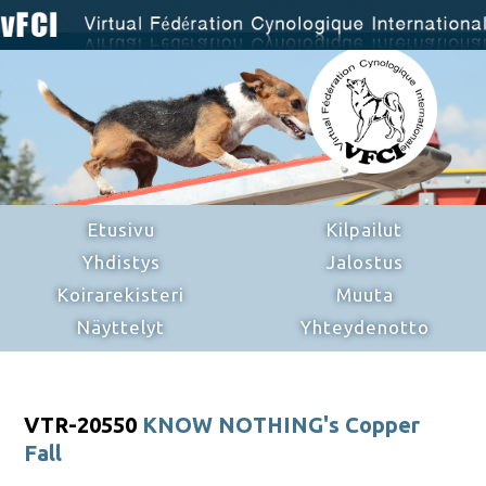
Etusivu
Kilpailut
Yhdistys
Jalostus
Koirarekisteri
Muuta
Näyttelyt
Yhteydenotto
VTR-20550
KNOW NOTHING's Copper
Fall