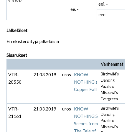
VTR-6047
eei. -
ee. -
eee. -
Jälkeläiset
Ei rekisteröityjä jälkeläisiä
Sisarukset
Vanhemmat
VTR-
21.03.2019
uros
KNOW
Birchwild's
Dancing
20550
NOTHING's
Puzzle x
Copper Fall
Mistrawl's
Evergreen
VTR-
21.03.2019
uros
KNOW
Birchwild's
Dancing
21161
NOTHING'S
Puzzle x
Scenes from
Mistrawl's
The Tale of