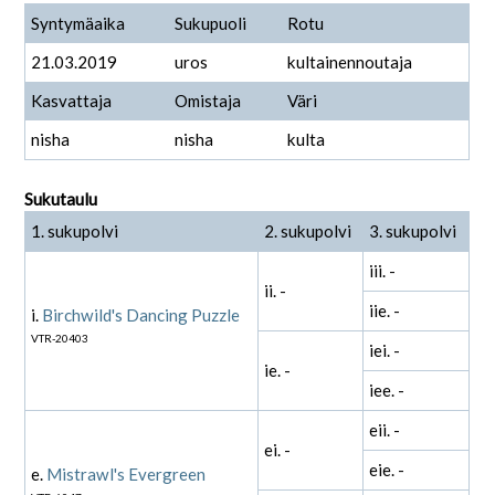
Syntymäaika
Sukupuoli
Rotu
21.03.2019
uros
kultainennoutaja
Kasvattaja
Omistaja
Väri
nisha
nisha
kulta
Sukutaulu
1. sukupolvi
2. sukupolvi
3. sukupolvi
iii. -
ii. -
iie. -
i.
Birchwild's Dancing Puzzle
VTR-20403
iei. -
ie. -
iee. -
eii. -
ei. -
eie. -
e.
Mistrawl's Evergreen