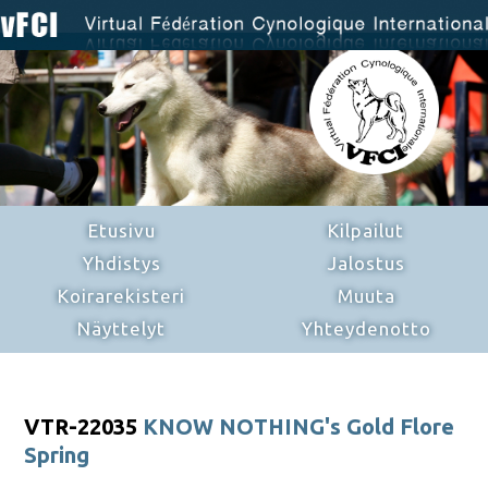
Etusivu
Kilpailut
Yhdistys
Jalostus
Koirarekisteri
Muuta
Näyttelyt
Yhteydenotto
VTR-22035
KNOW NOTHING's Gold Flore
Spring