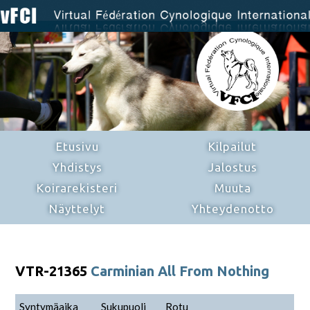
Etusivu
Kilpailut
Yhdistys
Jalostus
Koirarekisteri
Muuta
Näyttelyt
Yhteydenotto
VTR-21365
Carminian All From Nothing
Syntymäaika
Sukupuoli
Rotu