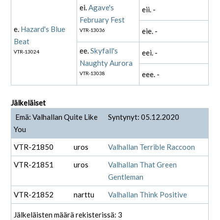
ei.
Agave's
eii. -
February Fest
e.
Hazard's Blue
eie. -
VTR-13036
Beat
ee.
Skyfall's
eei. -
VTR-13024
Naughty Aurora
eee. -
VTR-13038
Jälkeläiset
Emä: Valhallan Quite Like
Syntynyt: 05.12.2020
You
VTR-21850
uros
Valhallan Terrible Raccoon
VTR-21851
uros
Valhallan That Green
Gentleman
VTR-21852
narttu
Valhallan Think Positive
Jälkeläisten määrä rekisterissä: 3