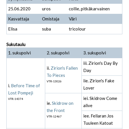
25.06.2020
uros
collie, pitkäkarvainen
Kasvattaja
Omistaja
Väri
Elisa
suba
tricolour
Sukutaulu
1. sukupolvi
2. sukupolvi
3. sukupolvi
iii. Zirion's Day By
ii.
Zirion's Fallen
Day
To Pieces
iie. Zirion's Fake
VTR-13026
i.
Before Time of
Lover
Lost Pompeji
iei. Skidrow Come
VTR-14374
ie.
Skidrow on
alive
the Front
iee. Fellaran Jos
VTR-12467
Tuuleen Katoat