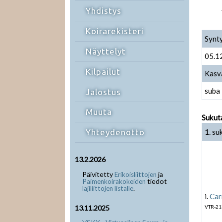
Yhdistys
Koirarekisteri
Synt
Näyttelyt
05.1
Kilpailut
Kasv
suba
Jalostus
Muuta
Sukut
1. su
Yhteydenotto
13.2.2026
Päivitetty
ja
Erikoisliittojen
tiedot
Paimenkoirakokeiden
.
lajiliittojen listalle
i.
Car
VTR-21
13.11.2025