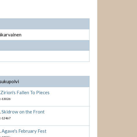
käkarvainen
 sukupolvi
.
Zirion's Fallen To Pieces
-13026
.
Skidrow on the Front
-12467
.
Agave's February Fest