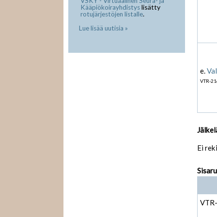
VSKY - Virtuaalinen Seura- ja
lisätty
Kääpiökoirayhdistys
.
rotujärjestöjen listalle
Lue lisää uutisia »
e.
Val
VTR-21
Jälkel
Ei rek
Sisar
VTR