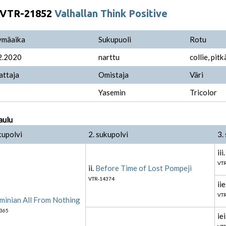
VTR-21852
Valhallan Think Positive
ymäaika
Sukupuoli
Rotu
2.2020
narttu
collie, pit
attaja
Omistaja
Väri
Yasemin
Tricolor
aulu
kupolvi
2. sukupolvi
3.
iii
VTR
ii.
Before Time of Lost Pompeji
VTR-14374
iie
VTR
minian All From Nothing
365
iei