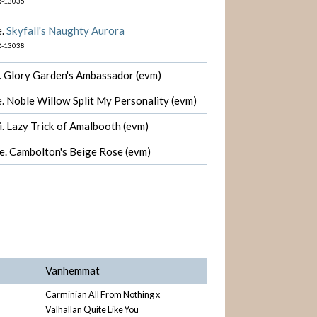
-13036
e.
Skyfall's Naughty Aurora
-13038
i. Glory Garden's Ambassador (evm)
e. Noble Willow Split My Personality (evm)
i. Lazy Trick of Amalbooth (evm)
e. Cambolton's Beige Rose (evm)
Vanhemmat
Carminian All From Nothing x
Valhallan Quite Like You