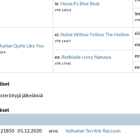
VTR
ie.
Hazard's Blue Beat
VTR-13024
ie
VTR
ei
ei.
Noble Willow Follow The Hollow
VTR-14167
ei
hallan Quite Like You
604
ee
ee.
Redblade Ivory Namaya
VTR-17543
ee
äiset
isteröityjä jälkeläisiä
ukset
-21850
05.12.2020
uros
Valhallan Terrible Raccoon