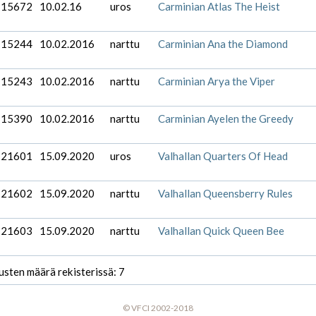
-15672
10.02.16
uros
Carminian Atlas The Heist
-15244
10.02.2016
narttu
Carminian Ana the Diamond
-15243
10.02.2016
narttu
Carminian Arya the Viper
-15390
10.02.2016
narttu
Carminian Ayelen the Greedy
-21601
15.09.2020
uros
Valhallan Quarters Of Head
-21602
15.09.2020
narttu
Valhallan Queensberry Rules
-21603
15.09.2020
narttu
Valhallan Quick Queen Bee
usten määrä rekisterissä: 7
© VFCI 2002-2018