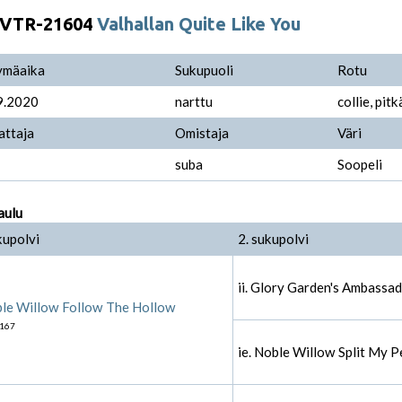
VTR-21604
Valhallan Quite Like You
ymäaika
Sukupuoli
Rotu
9.2020
narttu
collie, pit
attaja
Omistaja
Väri
suba
Soopeli
aulu
kupolvi
2. sukupolvi
ii. Glory Garden's Ambassad
le Willow Follow The Hollow
167
ie. Noble Willow Split My P