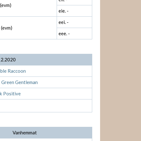
 (evm)
eie. -
eei. -
 (evm)
eee. -
12.2020
ible Raccoon
t Green Gentleman
k Positive
Vanhemmat