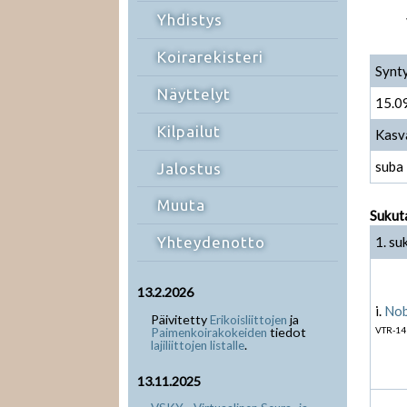
Yhdistys
Koirarekisteri
Synt
Näyttelyt
15.0
Kilpailut
Kasv
suba
Jalostus
Muuta
Sukut
1. su
Yhteydenotto
13.2.2026
i.
Nob
Päivitetty
ja
Erikoisliittojen
tiedot
VTR-14
Paimenkoirakokeiden
.
lajiliittojen listalle
13.11.2025