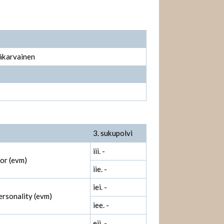
käkarvainen
3. sukupolvi
iii. -
or (evm)
iie. -
iei. -
ersonality (evm)
iee. -
eii. -