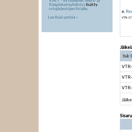
VSKY - Virtuaalinen Seura- ja
lisätty
Kääpiökoirayhdistys
.
rotujärjestöjen listalle
e.
Re
Lue lisää uutisia »
VTR-17
Jälkel
Isä: 
VTR
VTR
VTR
Jälke
Sisar