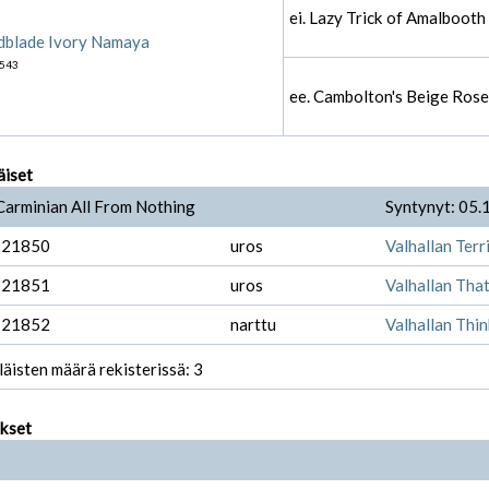
ei. Lazy Trick of Amalbooth
dblade Ivory Namaya
543
ee. Cambolton's Beige Rose
äiset
Carminian All From Nothing
Syntynyt: 05.
-21850
uros
Valhallan Terr
-21851
uros
Valhallan Tha
-21852
narttu
Valhallan Thin
läisten määrä rekisterissä: 3
ukset