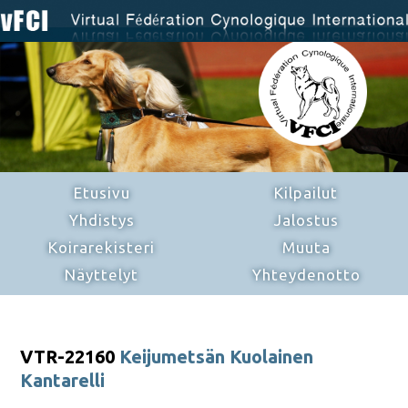
Etusivu
Kilpailut
Yhdistys
Jalostus
Koirarekisteri
Muuta
Näyttelyt
Yhteydenotto
VTR-22160
Keijumetsän Kuolainen
Kantarelli