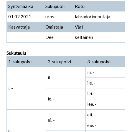
Syntymäaika
Sukupuoli
Rotu
01.02.2021
uros
labradorinnoutaja
Kasvattaja
Omistaja
Väri
Dee
keltainen
Sukutaulu
1. sukupolvi
2. sukupolvi
3. sukupolvi
iii. -
ii. -
iie. -
i. -
iei. -
ie. -
iee. -
eii. -
ei. -
eie. -
e. -