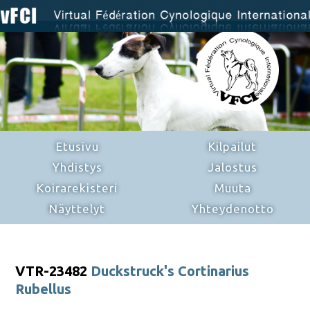
Etusivu
Kilpailut
Yhdistys
Jalostus
Koirarekisteri
Muuta
Näyttelyt
Yhteydenotto
VTR-23482
Duckstruck's Cortinarius
Rubellus