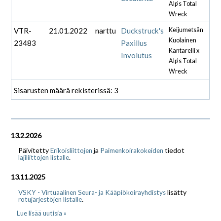
Alp's Total
Wreck
VTR-
21.01.2022
narttu
Duckstruck's
Keijumetsän
Kuolainen
23483
Paxillus
Kantarelli x
Involutus
Alp's Total
Wreck
Sisarusten määrä rekisterissä: 3
13.2.2026
Päivitetty
ja
tiedot
Erikoisliittojen
Paimenkoirakokeiden
.
lajiliittojen listalle
13.11.2025
lisätty
VSKY - Virtuaalinen Seura- ja Kääpiökoirayhdistys
.
rotujärjestöjen listalle
Lue lisää uutisia »