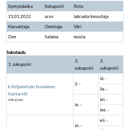
Syntymäaika
Sukupuoli
Rotu
21.01.2022
uros
labradorinnoutaja
Kasvattaja
Omistaja
Väri
Dee
Salama
musta
Sukutaulu
2.
3.
1. sukupolvi
sukupolvi
sukupolvi
iii. -
ii. -
i.
Keijumetsän Kuolainen
iie. -
Kantarelli
iei. -
VTR-22160
ie. -
iee. -
eii. -
ei. -