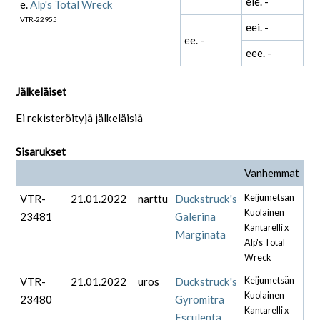
eie. -
e.
Alp's Total Wreck
VTR-22955
eei. -
ee. -
eee. -
Jälkeläiset
Ei rekisteröityjä jälkeläisiä
Sisarukset
Vanhemmat
VTR-
21.01.2022
narttu
Duckstruck's
Keijumetsän
Kuolainen
23481
Galerina
Kantarelli x
Marginata
Alp's Total
Wreck
VTR-
21.01.2022
uros
Duckstruck's
Keijumetsän
Kuolainen
23480
Gyromitra
Kantarelli x
Esculenta