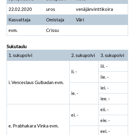
22.02.2020
uros
venäjänvinttikoira
Kasvattaja
Omistaja
Väri
evm.
Crissu
Sukutaulu
1. sukupolvi
2. sukupolvi
3. sukupolvi
iii. -
ii. -
iie. -
i. Venceslaus Gulbadan evm.
iei. -
ie. -
iee. -
eii. -
ei. -
eie. -
e. Prabhakara Vinka evm.
eei. -