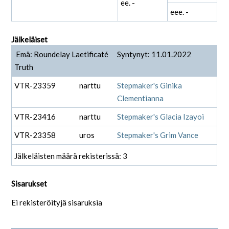
ee. -
eee. -
Jälkeläiset
Emä: Roundelay Laetificaté
Syntynyt: 11.01.2022
Truth
VTR-23359
narttu
Stepmaker's Ginika
Clementianna
VTR-23416
narttu
Stepmaker's Glacia Izayoi
VTR-23358
uros
Stepmaker's Grim Vance
Jälkeläisten määrä rekisterissä: 3
Sisarukset
Ei rekisteröityjä sisaruksia