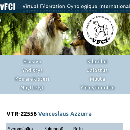
Etusivu
Kilpailut
Yhdistys
Jalostus
Koirarekisteri
Muuta
Näyttelyt
Yhteydenotto
VTR-22556
Venceslaus Azzurra
Syntymäaika
Sukupuoli
Rotu