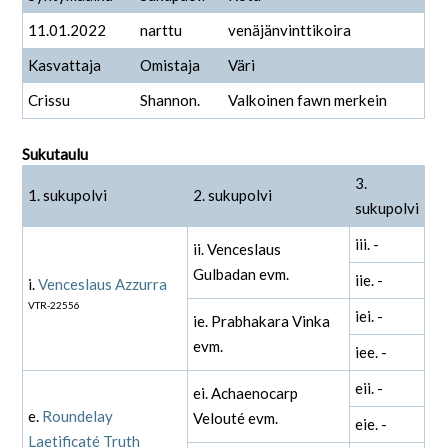
11.01.2022
narttu
venäjänvinttikoira
Kasvattaja
Omistaja
Väri
Crissu
Shannon.
Valkoinen fawn merkein
Sukutaulu
3.
1. sukupolvi
2. sukupolvi
sukupolvi
iii. -
ii. Venceslaus
Gulbadan evm.
iie. -
i.
Venceslaus Azzurra
VTR-22556
iei. -
ie. Prabhakara Vinka
evm.
iee. -
eii. -
ei. Achaenocarp
e.
Roundelay
Velouté evm.
eie. -
Laetificaté Truth