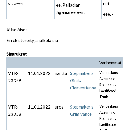
eei. -
VTR-22993
ee. Palladian
Jigamaree evm.
eee. -
Jälkeläiset
Ei rekisteröityjä jälkeläisiä
Sisarukset
Vanhemmat
VTR-
11.01.2022
narttu
Stepmaker's
Venceslaus
Azzurra x
23359
Ginika
Roundelay
Clementianna
Laetificaté
Truth
VTR-
11.01.2022
uros
Stepmaker's
Venceslaus
Azzurra x
23358
Grim Vance
Roundelay
Laetificaté