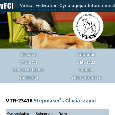
Etusivu
Kilpailut
Yhdistys
Jalostus
Koirarekisteri
Muuta
Näyttelyt
Yhteydenotto
VTR-23416
Stepmaker's Glacia Izayoi
Syntymäaika
Sukupuoli
Rotu