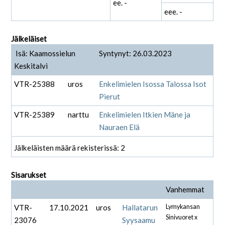
ee. -
eee. -
Jälkeläiset
Isä: Kaamossielun
Syntynyt: 26.03.2023
Keskitalvi
VTR-25388
uros
Enkelimielen Isossa Talossa Isot
Pierut
VTR-25389
narttu
Enkelimielen Itkien Mäne ja
Nauraen Elä
Jälkeläisten määrä rekisterissä: 2
Sisarukset
Vanhemmat
VTR-
17.10.2021
uros
Hallatarun
Lymykansan
Sinivuoret x
23076
Syysaamu