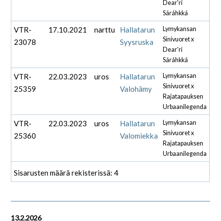
Dear'ri
Sáráhkká
VTR-
17.10.2021
narttu
Hallatarun
Lymykansan
Sinivuoret x
23078
Syysruska
Dear'ri
Sáráhkká
VTR-
22.03.2023
uros
Hallatarun
Lymykansan
Sinivuoret x
25359
Valohämy
Rajatapauksen
Urbaanilegenda
VTR-
22.03.2023
uros
Hallatarun
Lymykansan
Sinivuoret x
25360
Valomiekka
Rajatapauksen
Urbaanilegenda
Sisarusten määrä rekisterissä: 4
13.2.2026