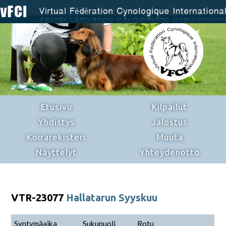
Etusivu
Kilpailut
Yhdistys
Jalostus
Koirarekisteri
Muuta
Näyttelyt
Yhteydenotto
VTR-23077
Hallatarun Syyskuu
Syntymäaika
Sukupuoli
Rotu