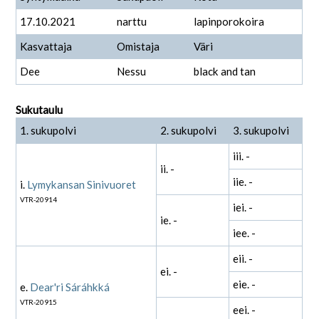
17.10.2021
narttu
lapinporokoira
Kasvattaja
Omistaja
Väri
Dee
Nessu
black and tan
Sukutaulu
1. sukupolvi
2. sukupolvi
3. sukupolvi
iii. -
ii. -
iie. -
i.
Lymykansan Sinivuoret
VTR-20914
iei. -
ie. -
iee. -
eii. -
ei. -
eie. -
e.
Dear'ri Sáráhkká
VTR-20915
eei. -