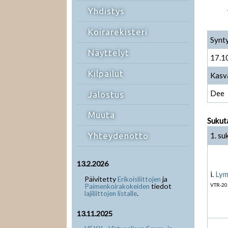
Yhdistys
Koirarekisteri
Synt
Näyttelyt
17.1
Kilpailut
Kasv
Dee
Jalostus
Muuta
Sukut
1. su
Yhteydenotto
13.2.2026
i.
Lym
Päivitetty
ja
Erikoisliittojen
tiedot
VTR-20
Paimenkoirakokeiden
.
lajiliittojen listalle
13.11.2025