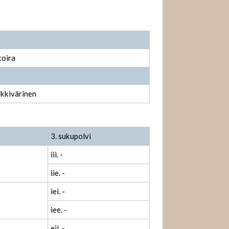
koira
rkkivärinen
3. sukupolvi
iii. -
iie. -
iei. -
iee. -
eii. -