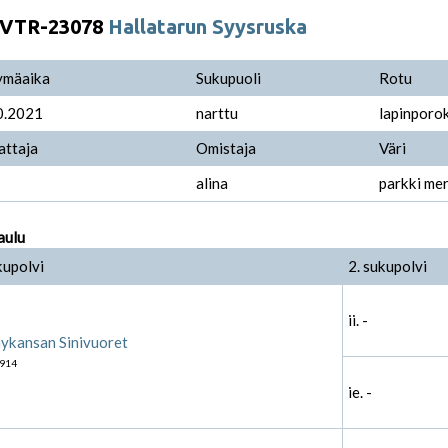
VTR-23078
Hallatarun Syysruska
ymäaika
Sukupuoli
Rotu
0.2021
narttu
lapinporo
attaja
Omistaja
Väri
alina
parkki me
aulu
kupolvi
2. sukupolvi
ii. -
ykansan Sinivuoret
914
ie. -