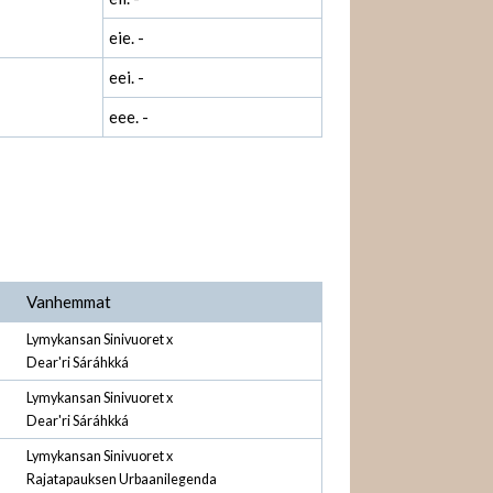
eie. -
eei. -
eee. -
Vanhemmat
Lymykansan Sinivuoret x
Dear'ri Sáráhkká
Lymykansan Sinivuoret x
Dear'ri Sáráhkká
Lymykansan Sinivuoret x
Rajatapauksen Urbaanilegenda