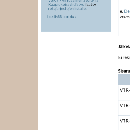
VSKY - Virtuaalinen Seura- ja
lisätty
Kääpiökoirayhdistys
.
rotujärjestöjen listalle
e.
Dea
Lue lisää uutisia »
VTR-20
Jälkel
Ei rek
Sisar
VTR
VTR
VTR