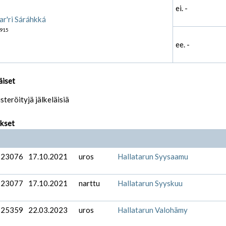
ei. -
r'ri Sáráhkká
915
ee. -
äiset
isteröityjä jälkeläisiä
ukset
-23076
17.10.2021
uros
Hallatarun Syysaamu
-23077
17.10.2021
narttu
Hallatarun Syyskuu
-25359
22.03.2023
uros
Hallatarun Valohämy