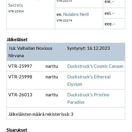
eie. -
VTR-22273
Secrets
VTR-22914
eei. -
ee.
Nulabre Neill
VTR-22274
eee. -
Jälkeläiset
Isä: Valhallan Noxious
Syntynyt: 16.12.2023
Nirvana
VTR-25997
narttu
Duckstruck's Cosmic Canaan
VTR-25998
narttu
Duckstruck's Ethereal
Elysium
VTR-26013
narttu
Duckstruck's Pristine
Paradise
Jälkeläisten määrä rekisterissä: 3
Sisarukset