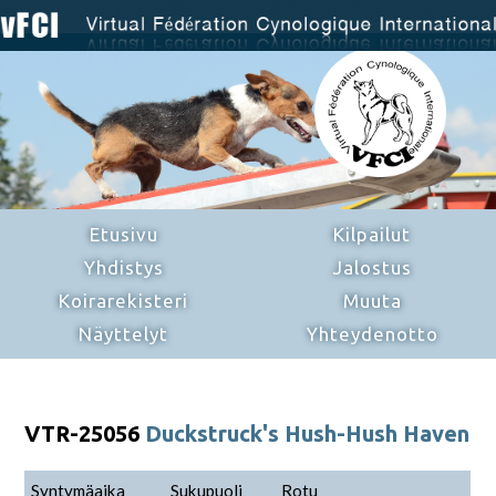
Etusivu
Kilpailut
Yhdistys
Jalostus
Koirarekisteri
Muuta
Näyttelyt
Yhteydenotto
VTR-25056
Duckstruck's Hush-Hush Haven
Syntymäaika
Sukupuoli
Rotu