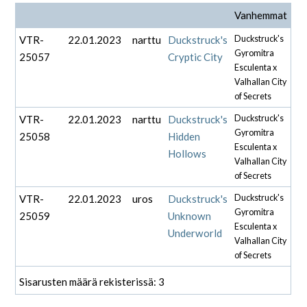
Vanhemmat
VTR-
22.01.2023
narttu
Duckstruck's
Duckstruck's
Gyromitra
25057
Cryptic City
Esculenta x
Valhallan City
of Secrets
VTR-
22.01.2023
narttu
Duckstruck's
Duckstruck's
Gyromitra
25058
Hidden
Esculenta x
Hollows
Valhallan City
of Secrets
VTR-
22.01.2023
uros
Duckstruck's
Duckstruck's
Gyromitra
25059
Unknown
Esculenta x
Underworld
Valhallan City
of Secrets
Sisarusten määrä rekisterissä: 3