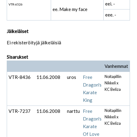
eei. -
VTR-6526
ee. Make my face
eee. -
Jälkeläiset
Ei rekisteröityjä jälkeläisiä
Sisarukset
Vanhemmat
VTR-8436
11.06.2008
uros
Free
Noitapillin
Nikkeli x
Dragon's
KC Beliza
Karate
King
VTR-7237
11.06.2008
narttu
Free
Noitapillin
Nikkeli x
Dragon's
KC Beliza
Karate
Of Love