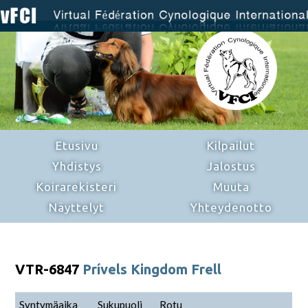
Etusivu
Kilpailut
Yhdistys
Jalostus
Koirarekisteri
Muuta
Näyttelyt
Yhteydenotto
VTR-6847
Prívels Kingdom Frell
Syntymäaika
Sukupuoli
Rotu