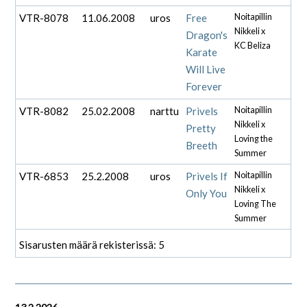
VTR-8078
11.06.2008
uros
Free
Noitapillin
Nikkeli x
Dragon's
KC Beliza
Karate
Will Live
Forever
VTR-8082
25.02.2008
narttu
Prìvels
Noitapillin
Nikkeli x
Pretty
Loving the
Breeth
Summer
VTR-6853
25.2.2008
uros
Prìvels If
Noitapillin
Nikkeli x
Only You
Loving The
Summer
Sisarusten määrä rekisterissä: 5