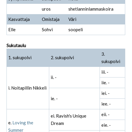
uros
shetlanninlammaskoira
Kasvattaja
Omistaja
Väri
Elle
Sohvi
soopeli
Sukutaulu
3.
1. sukupolvi
2. sukupolvi
sukupolvi
iii. -
ii. -
iie. -
i. Noitapillin Nikkeli
iei. -
ie. -
iee. -
eii. -
ei. Ravish's Unique
e.
Loving the
Dream
eie. -
Summer