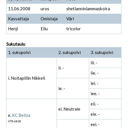
11.06.2008
uros
shetlanninlammaskoira
Kasvattaja
Omistaja
Väri
Henji
Ellu
tricolor
Sukutaulu
1. sukupolvi
2. sukupolvi
3. sukupolvi
iii. -
ii. -
iie. -
i. Noitapillin Nikkeli
iei. -
ie. -
iee. -
eii. -
ei. Neutrale
eie. -
e.
KC Beliza
VTR-6838
eei. -