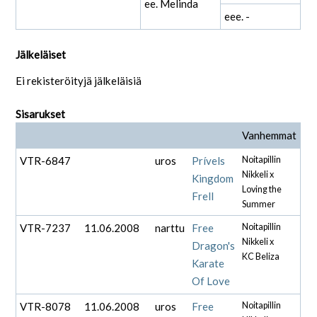
ee. Melinda
eee. -
Jälkeläiset
Ei rekisteröityjä jälkeläisiä
Sisarukset
Vanhemmat
VTR-6847
uros
Prívels
Noitapillin
Nikkeli x
Kingdom
Loving the
Frell
Summer
VTR-7237
11.06.2008
narttu
Free
Noitapillin
Nikkeli x
Dragon's
KC Beliza
Karate
Of Love
VTR-8078
11.06.2008
uros
Free
Noitapillin