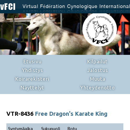
Etusivu
Kilpailut
Yhdistys
Jalostus
Koirarekisteri
Muuta
Näyttelyt
Yhteydenotto
VTR-8436
Free Dragon's Karate King
Syntymäaika
Sukupuoli
Rotu