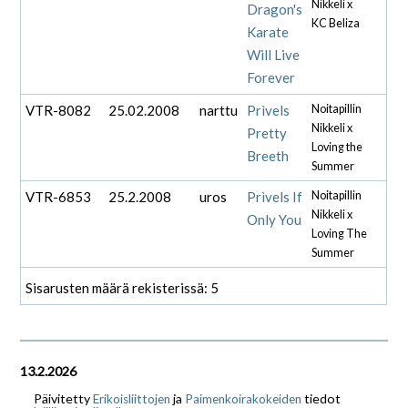
Nikkeli x
Dragon's
KC Beliza
Karate
Will Live
Forever
VTR-8082
25.02.2008
narttu
Prìvels
Noitapillin
Nikkeli x
Pretty
Loving the
Breeth
Summer
VTR-6853
25.2.2008
uros
Prìvels If
Noitapillin
Nikkeli x
Only You
Loving The
Summer
Sisarusten määrä rekisterissä: 5
13.2.2026
Päivitetty
ja
tiedot
Erikoisliittojen
Paimenkoirakokeiden