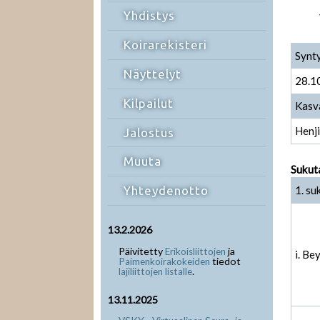
Yhdistys
Koirarekisteri
Synt
Näyttelyt
28.1
Kilpailut
Kasv
Henji
Jalostus
Muuta
Sukut
1. su
Yhteydenotto
13.2.2026
Päivitetty
ja
Erikoisliittojen
i. Be
tiedot
Paimenkoirakokeiden
.
lajiliittojen listalle
13.11.2025