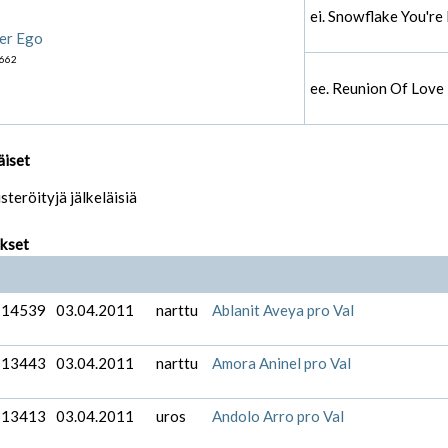
ei. Snowflake You'r
er Ego
662
ee. Reunion Of Love
äiset
isteröityjä jälkeläisiä
ukset
-14539
03.04.2011
narttu
Ablanit Aveya pro Val
-13443
03.04.2011
narttu
Amora Aninel pro Val
-13413
03.04.2011
uros
Andolo Arro pro Val