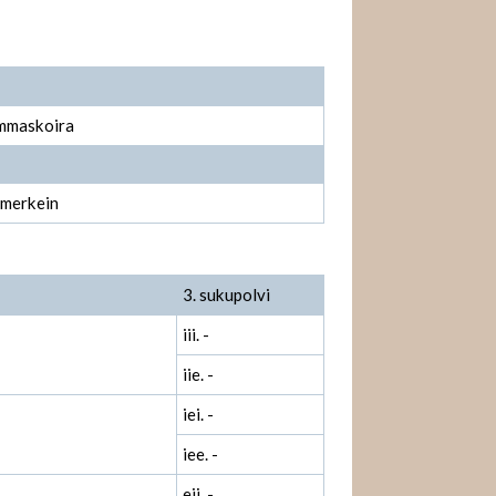
ammaskoira
 merkein
3. sukupolvi
iii. -
iie. -
iei. -
iee. -
eii. -