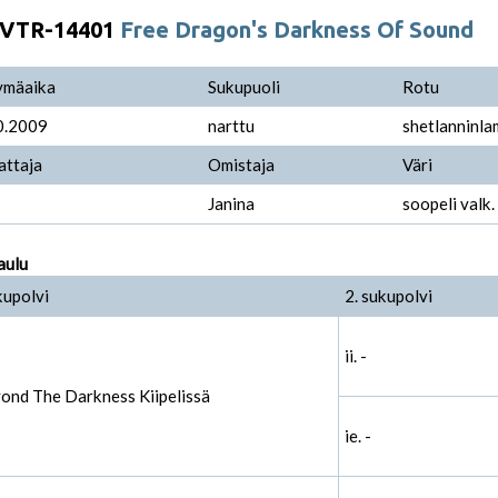
VTR-14401
Free Dragon's Darkness Of Sound
ymäaika
Sukupuoli
Rotu
0.2009
narttu
shetlanninl
attaja
Omistaja
Väri
Janina
soopeli valk.
aulu
kupolvi
2. sukupolvi
ii. -
yond The Darkness Kiipelissä
ie. -