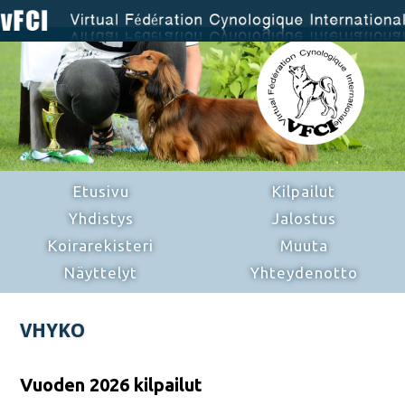
Etusivu
Kilpailut
Yhdistys
Jalostus
Koirarekisteri
Muuta
Näyttelyt
Yhteydenotto
VHYKO
Vuoden 2026 kilpailut