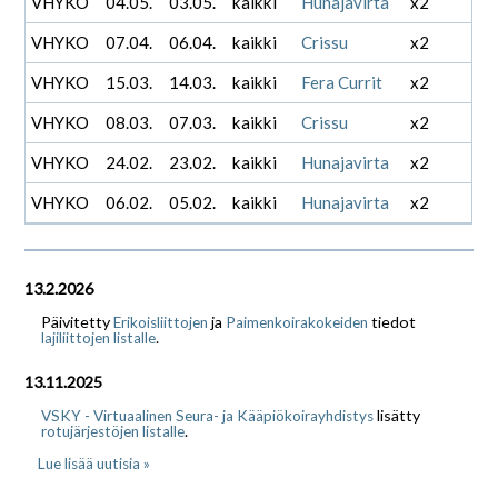
VHYKO
04.05.
03.05.
kaikki
Hunajavirta
x2
VHYKO
07.04.
06.04.
kaikki
Crissu
x2
VHYKO
15.03.
14.03.
kaikki
Fera Currit
x2
VHYKO
08.03.
07.03.
kaikki
Crissu
x2
VHYKO
24.02.
23.02.
kaikki
Hunajavirta
x2
VHYKO
06.02.
05.02.
kaikki
Hunajavirta
x2
13.2.2026
Päivitetty
ja
tiedot
Erikoisliittojen
Paimenkoirakokeiden
.
lajiliittojen listalle
13.11.2025
lisätty
VSKY - Virtuaalinen Seura- ja Kääpiökoirayhdistys
.
rotujärjestöjen listalle
Lue lisää uutisia »