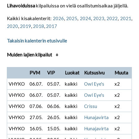
Lihavoiduissa
kilpailuissa on vielä osallistumisaikaa jäljellä.
Kaikki kisakalenterit:
2026
,
2025
,
2024
,
2023
,
2022
,
2021
,
2020
,
2019
,
2018
,
2017
Takaisin kalenterin etusivulle
Muiden lajien kilpailut
+
PVM
VIP
Luokat
Kutsusivu
Muuta
VHYKO
06.07.
05.07.
kaikki
Owl Eye's
x2
VHYKO
06.07.
05.07.
kaikki
Owl Eye's
x2
VHYKO
07.06.
06.06.
kaikki
Crissu
x2
VHYKO
27.05.
26.05.
kaikki
Hunajavirta
x2
VHYKO
16.05.
15.05.
kaikki
Hunajavirta
x2