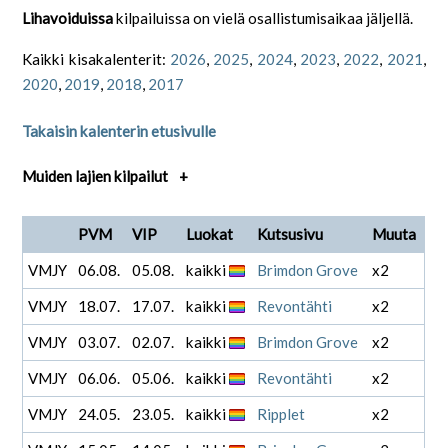
Lihavoiduissa
kilpailuissa on vielä osallistumisaikaa jäljellä.
Kaikki kisakalenterit:
2026
,
2025
,
2024
,
2023
,
2022
,
2021
,
2020
,
2019
,
2018
,
2017
Takaisin kalenterin etusivulle
Muiden lajien kilpailut
+
PVM
VIP
Luokat
Kutsusivu
Muuta
VMJY
06.08.
05.08.
kaikki
Brimdon Grove
x2
VMJY
18.07.
17.07.
kaikki
Revontähti
x2
VMJY
03.07.
02.07.
kaikki
Brimdon Grove
x2
VMJY
06.06.
05.06.
kaikki
Revontähti
x2
VMJY
24.05.
23.05.
kaikki
Ripplet
x2