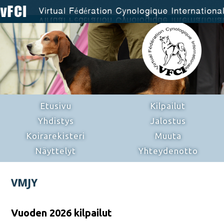
Etusivu
Kilpailut
Yhdistys
Jalostus
Koirarekisteri
Muuta
Näyttelyt
Yhteydenotto
VMJY
Vuoden 2026 kilpailut