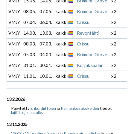
VMJY
15.05.
14.05.
kaikki
Brimdon Grove
x2
VMJY
08.05.
07.05.
kaikki
Brimdon Grove
x2
VMJY
07.04.
06.04.
kaikki
Crissu
x2
VMJY
14.03.
13.03.
kaikki
Revontähti
x2
VMJY
08.03.
07.03.
kaikki
Crissu
x2
VMJY
05.03.
04.03.
kaikki
Brimdon Grove
x2
VMJY
31.01.
30.01.
kaikki
Korpikäpälän
x2
VMJY
11.01.
10.01.
kaikki
Crissu
x2
13.2.2026
Päivitetty
ja
tiedot
Erikoisliittojen
Paimenkoirakokeiden
.
lajiliittojen listalle
13.11.2025
lisätty
VSKY - Virtuaalinen Seura- ja Kääpiökoirayhdistys