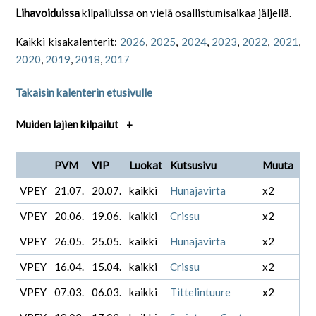
Lihavoiduissa
kilpailuissa on vielä osallistumisaikaa jäljellä.
Kaikki kisakalenterit:
2026
,
2025
,
2024
,
2023
,
2022
,
2021
,
2020
,
2019
,
2018
,
2017
Takaisin kalenterin etusivulle
Muiden lajien kilpailut
+
PVM
VIP
Luokat
Kutsusivu
Muuta
VPEY
21.07.
20.07.
kaikki
Hunajavirta
x2
VPEY
20.06.
19.06.
kaikki
Crissu
x2
VPEY
26.05.
25.05.
kaikki
Hunajavirta
x2
VPEY
16.04.
15.04.
kaikki
Crissu
x2
VPEY
07.03.
06.03.
kaikki
Tittelintuure
x2