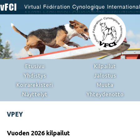
Etusivu
Kilpailut
Yhdistys
Jalostus
Koirarekisteri
Muuta
Näyttelyt
Yhteydenotto
VPEY
Vuoden 2026 kilpailut