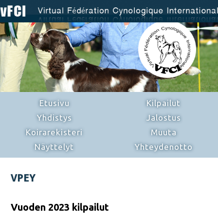
Etusivu
Kilpailut
Yhdistys
Jalostus
Koirarekisteri
Muuta
Näyttelyt
Yhteydenotto
VPEY
Vuoden 2023 kilpailut