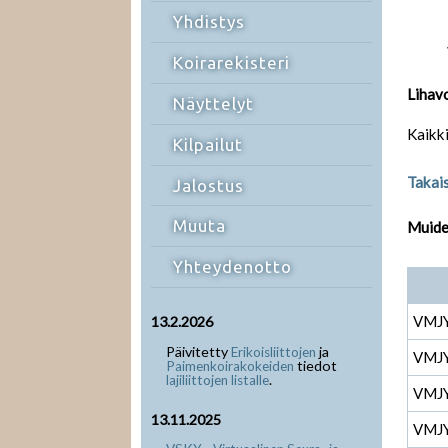
Yhdistys
Koirarekisteri
Lihav
Näyttelyt
Kaikki
Kilpailut
Takais
Jalostus
Muuta
Muiden
Yhteydenotto
VMJ
13.2.2026
Päivitetty
ja
Erikoisliittojen
VMJ
tiedot
Paimenkoirakokeiden
.
lajiliittojen listalle
VMJ
13.11.2025
VMJ