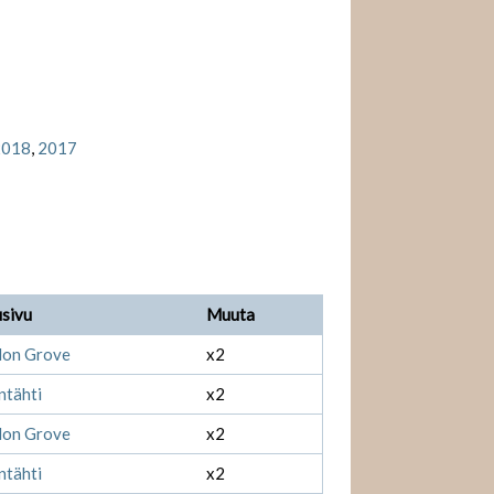
2018
,
2017
sivu
Muuta
don Grove
x2
tähti
x2
don Grove
x2
tähti
x2