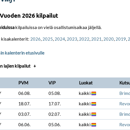
Vuoden 2026 kilpailut
oiduissa
kilpailuissa on vielä osallistumisaikaa jäljellä.
 kisakalenterit:
2026
,
2025
,
2024
,
2023
,
2022
,
2021
,
2020
,
2019
,
in kalenterin etusivulle
 lajien kilpailut
+
PVM
VIP
Luokat
Kutsu
Y
06.08.
05.08.
kaikki
Brim
Y
18.07.
17.07.
kaikki
Revon
Y
03.07.
02.07.
kaikki
Brim
Y
06.06.
05.06.
kaikki
Revon