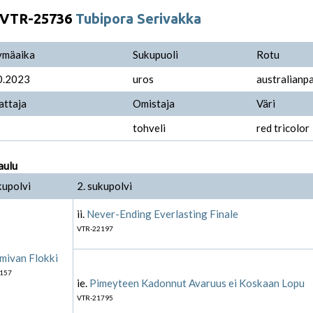
VTR-25736
Tubipora Serivakka
ymäaika
Sukupuoli
Rotu
0.2023
uros
australianp
attaja
Omistaja
Väri
tohveli
red tricolor
aulu
kupolvi
2. sukupolvi
ii.
Never-Ending Everlasting Finale
VTR-22197
mivan Flokki
157
ie.
Pimeyteen Kadonnut Avaruus ei Koskaan Lopu
VTR-21795