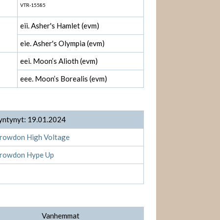
VTR-15585
eii. Asher's Hamlet (evm)
eie. Asher's Olympia (evm)
eei. Moon’s Alioth (evm)
eee. Moon’s Borealis (evm)
yntynyt: 19.01.2024
rowdon High Voltage
rowdon Hype Up
Vanhemmat