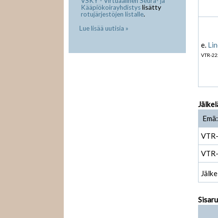
VSKY - Virtuaalinen Seura- ja
lisätty
Kääpiökoirayhdistys
.
rotujärjestöjen listalle
Lue lisää uutisia »
e.
Lin
VTR-22
Jälkel
Emä: 
VTR
VTR
Jälke
Sisar