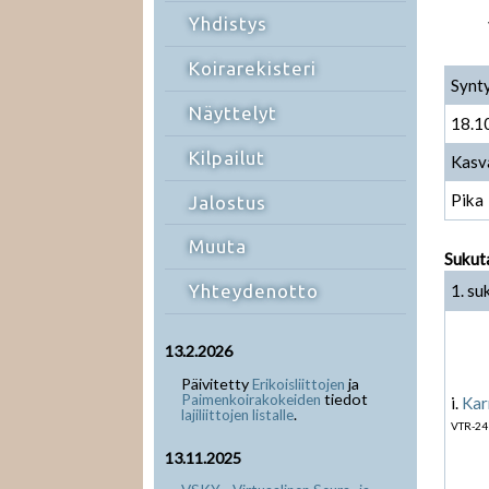
Yhdistys
Koirarekisteri
Synt
Näyttelyt
18.1
Kilpailut
Kasv
Pika
Jalostus
Muuta
Sukut
1. su
Yhteydenotto
13.2.2026
Päivitetty
ja
Erikoisliittojen
tiedot
Paimenkoirakokeiden
i.
Kar
.
lajiliittojen listalle
VTR-24
13.11.2025