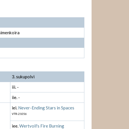
aimenkoira
3. sukupolvi
iii. -
iie. -
iei.
Never-Ending Stars in Spaces
VTR-21056
iee.
Wertvoll's Fire Burning