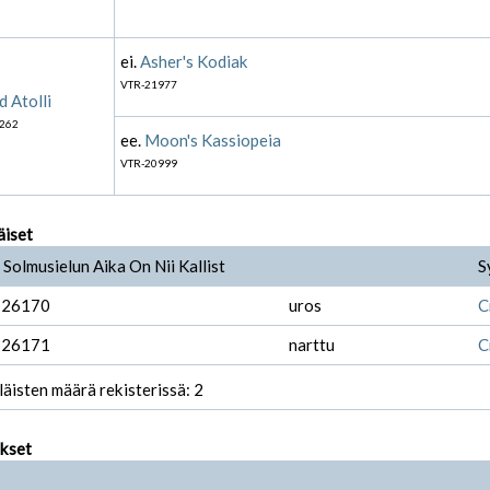
ei.
Asher's Kodiak
VTR-21977
d Atolli
262
ee.
Moon's Kassiopeia
VTR-20999
äiset
Solmusielun Aika On Nii Kallist
S
-26170
uros
C
-26171
narttu
C
läisten määrä rekisterissä: 2
ukset