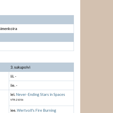
aimenkoira
3. sukupolvi
iii. -
iie. -
iei.
Never-Ending Stars in Spaces
VTR-21056
iee.
Wertvoll's Fire Burning