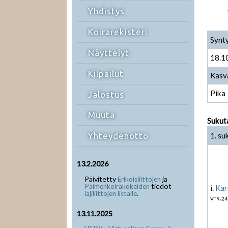
Yhdistys
Koirarekisteri
Synt
Näyttelyt
18.1
Kilpailut
Kasv
Pika
Jalostus
Muuta
Sukut
1. su
Yhteydenotto
13.2.2026
Päivitetty
ja
Erikoisliittojen
tiedot
Paimenkoirakokeiden
i.
Kar
.
lajiliittojen listalle
VTR-24
13.11.2025