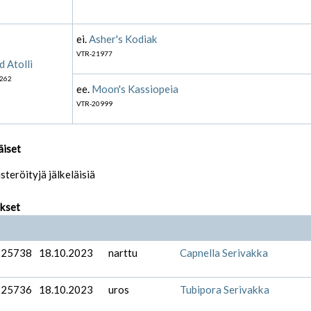
ei.
Asher's Kodiak
VTR-21977
d Atolli
262
ee.
Moon's Kassiopeia
VTR-20999
äiset
isteröityjä jälkeläisiä
ukset
-25738
18.10.2023
narttu
Capnella Serivakka
-25736
18.10.2023
uros
Tubipora Serivakka