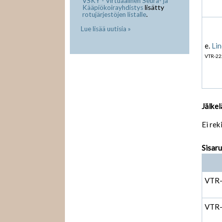
VSKY - Virtuaalinen Seura- ja
lisätty
Kääpiökoirayhdistys
.
rotujärjestöjen listalle
Lue lisää uutisia »
e.
Lin
VTR-22
Jälkel
Ei rek
Sisar
VTR
VTR