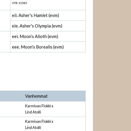
VTR-15585
eii. Asher's Hamlet (evm)
eie. Asher's Olympia (evm)
eei. Moon’s Alioth (evm)
eee. Moon’s Borealis (evm)
Vanhemmat
Karmivan Flokki x
Lind Atolli
Karmivan Flokki x
Lind Atolli