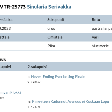
VTR-25773
Sinularia Serivakka
ymäaika
Sukupuoli
Rotu
0.2023
uros
australianp
attaja
Omistaja
Väri
Pika
blue merle
aulu
kupolvi
2. sukupolvi
ii.
Never-Ending Everlasting Finale
VTR-22197
mivan Flokki
157
ie.
Pimeyteen Kadonnut Avaruus ei Koskaan Lopu
VTR-21795