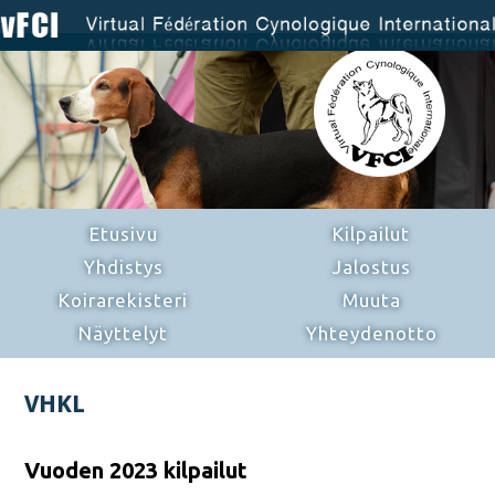
Etusivu
Kilpailut
Yhdistys
Jalostus
Koirarekisteri
Muuta
Näyttelyt
Yhteydenotto
VHKL
Vuoden 2023 kilpailut