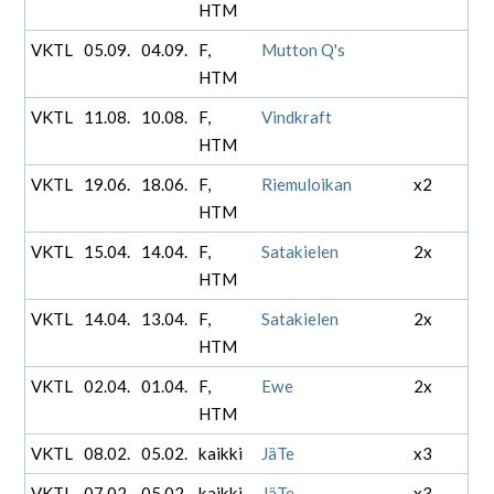
HTM
VKTL
05.09.
04.09.
F,
Mutton Q's
HTM
VKTL
11.08.
10.08.
F,
Vindkraft
HTM
VKTL
19.06.
18.06.
F,
Riemuloikan
x2
HTM
VKTL
15.04.
14.04.
F,
Satakielen
2x
HTM
VKTL
14.04.
13.04.
F,
Satakielen
2x
HTM
VKTL
02.04.
01.04.
F,
Ewe
2x
HTM
VKTL
08.02.
05.02.
kaikki
JäTe
x3
VKTL
07.02.
05.02.
kaikki
JäTe
x3