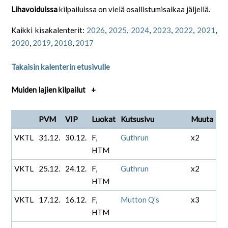
Lihavoiduissa
kilpailuissa on vielä osallistumisaikaa jäljellä.
Kaikki kisakalenterit:
2026
,
2025
,
2024
,
2023
,
2022
,
2021
,
2020
,
2019
,
2018
,
2017
Takaisin kalenterin etusivulle
Muiden lajien kilpailut
+
PVM
VIP
Luokat
Kutsusivu
Muuta
VKTL
31.12.
30.12.
F,
Guthrun
x2
HTM
VKTL
25.12.
24.12.
F,
Guthrun
x2
HTM
VKTL
17.12.
16.12.
F,
Mutton Q's
x3
HTM