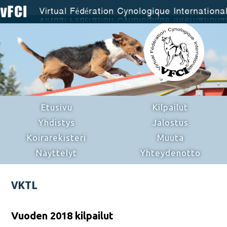
Etusivu
Kilpailut
Yhdistys
Jalostus
Koirarekisteri
Muuta
Näyttelyt
Yhteydenotto
VKTL
Vuoden 2018 kilpailut