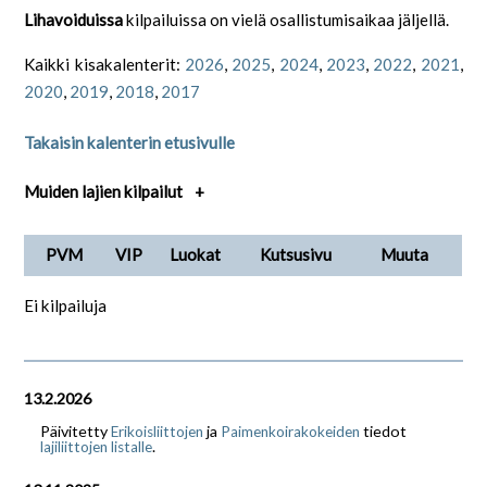
Lihavoiduissa
kilpailuissa on vielä osallistumisaikaa jäljellä.
Kaikki kisakalenterit:
2026
,
2025
,
2024
,
2023
,
2022
,
2021
,
2020
,
2019
,
2018
,
2017
Takaisin kalenterin etusivulle
Muiden lajien kilpailut
+
PVM
VIP
Luokat
Kutsusivu
Muuta
Ei kilpailuja
13.2.2026
Päivitetty
ja
tiedot
Erikoisliittojen
Paimenkoirakokeiden
.
lajiliittojen listalle