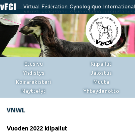
Etusivu
Kilpailut
Yhdistys
Jalostus
Koirarekisteri
Muuta
Näyttelyt
Yhteydenotto
VNWL
Vuoden 2022 kilpailut