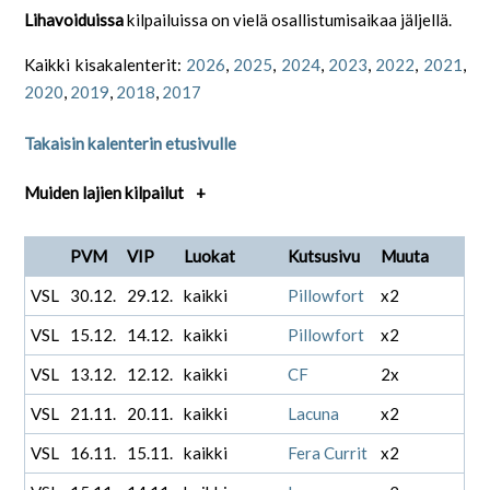
Lihavoiduissa
kilpailuissa on vielä osallistumisaikaa jäljellä.
Kaikki kisakalenterit:
2026
,
2025
,
2024
,
2023
,
2022
,
2021
,
2020
,
2019
,
2018
,
2017
Takaisin kalenterin etusivulle
Muiden lajien kilpailut
+
PVM
VIP
Luokat
Kutsusivu
Muuta
VSL
30.12.
29.12.
kaikki
Pillowfort
x2
VSL
15.12.
14.12.
kaikki
Pillowfort
x2
VSL
13.12.
12.12.
kaikki
CF
2x
VSL
21.11.
20.11.
kaikki
Lacuna
x2
VSL
16.11.
15.11.
kaikki
Fera Currit
x2