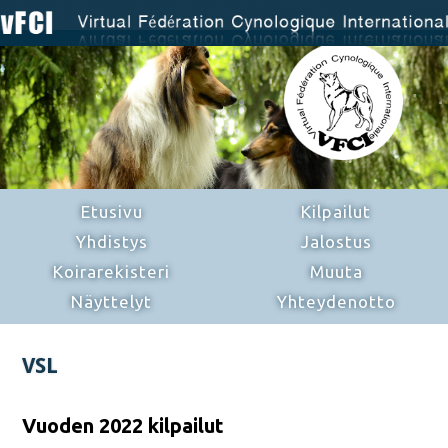
Etusivu
Kilpailut
Yhdistys
Jalostus
Koirarekisteri
Muuta
Näyttelyt
Yhteydenotto
VSL
Vuoden 2022 kilpailut