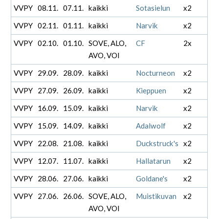
VVPY
08.11.
07.11.
kaikki
Sotasielun
x2
VVPY
02.11.
01.11.
kaikki
Narvik
x2
VVPY
02.10.
01.10.
SOVE, ALO,
CF
2x
AVO, VOI
VVPY
29.09.
28.09.
kaikki
Nocturneon
x2
VVPY
27.09.
26.09.
kaikki
Kieppuen
x2
VVPY
16.09.
15.09.
kaikki
Narvik
x2
VVPY
15.09.
14.09.
kaikki
Adalwolf
x2
VVPY
22.08.
21.08.
kaikki
Duckstruck's
x2
VVPY
12.07.
11.07.
kaikki
Hallatarun
x2
VVPY
28.06.
27.06.
kaikki
Goldane's
x2
VVPY
27.06.
26.06.
SOVE, ALO,
Muistikuvan
x2
AVO, VOI