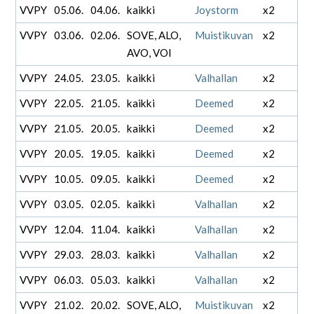
VVPY
05.06.
04.06.
kaikki
Joystorm
x2
VVPY
03.06.
02.06.
SOVE, ALO,
Muistikuvan
x2
AVO, VOI
VVPY
24.05.
23.05.
kaikki
Valhallan
x2
VVPY
22.05.
21.05.
kaikki
Deemed
x2
VVPY
21.05.
20.05.
kaikki
Deemed
x2
VVPY
20.05.
19.05.
kaikki
Deemed
x2
VVPY
10.05.
09.05.
kaikki
Deemed
x2
VVPY
03.05.
02.05.
kaikki
Valhallan
x2
VVPY
12.04.
11.04.
kaikki
Valhallan
x2
VVPY
29.03.
28.03.
kaikki
Valhallan
x2
VVPY
06.03.
05.03.
kaikki
Valhallan
x2
VVPY
21.02.
20.02.
SOVE, ALO,
Muistikuvan
x2