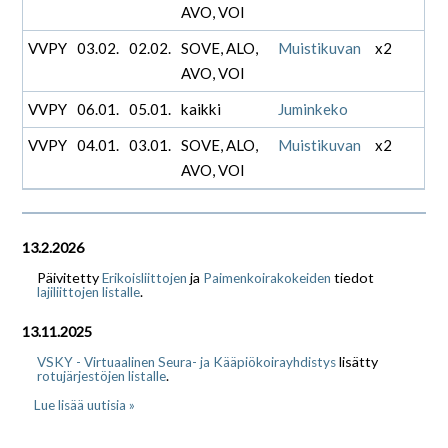
AVO, VOI
VVPY
03.02.
02.02.
SOVE, ALO,
Muistikuvan
x2
AVO, VOI
VVPY
06.01.
05.01.
kaikki
Juminkeko
VVPY
04.01.
03.01.
SOVE, ALO,
Muistikuvan
x2
AVO, VOI
13.2.2026
Päivitetty
ja
tiedot
Erikoisliittojen
Paimenkoirakokeiden
.
lajiliittojen listalle
13.11.2025
lisätty
VSKY - Virtuaalinen Seura- ja Kääpiökoirayhdistys
.
rotujärjestöjen listalle
Lue lisää uutisia »