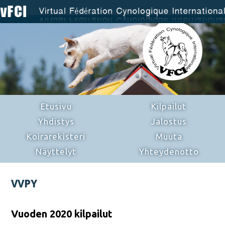
Etusivu
Kilpailut
Yhdistys
Jalostus
Koirarekisteri
Muuta
Näyttelyt
Yhteydenotto
VVPY
Vuoden 2020 kilpailut