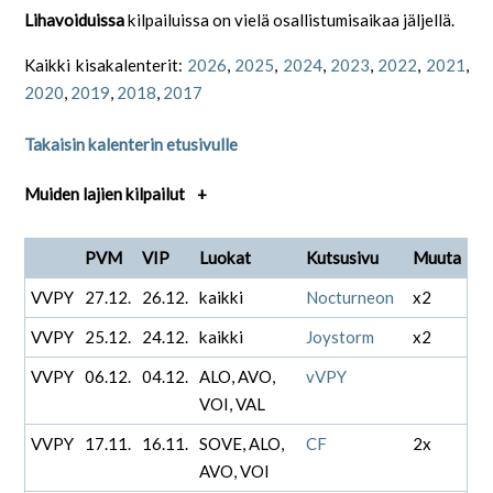
Lihavoiduissa
kilpailuissa on vielä osallistumisaikaa jäljellä.
Kaikki kisakalenterit:
2026
,
2025
,
2024
,
2023
,
2022
,
2021
,
2020
,
2019
,
2018
,
2017
Takaisin kalenterin etusivulle
Muiden lajien kilpailut
+
PVM
VIP
Luokat
Kutsusivu
Muuta
VVPY
27.12.
26.12.
kaikki
Nocturneon
x2
VVPY
25.12.
24.12.
kaikki
Joystorm
x2
VVPY
06.12.
04.12.
ALO, AVO,
vVPY
VOI, VAL
VVPY
17.11.
16.11.
SOVE, ALO,
CF
2x
AVO, VOI