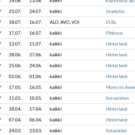
Y
14.08.
13.08.
kaikki
kilp.keskus Sp
Y
25.07.
24.07.
kaikki
Gradyloo
Y
18.07.
16.07.
ALO, AVO, VOI
VLBL
Y
17.07.
16.07.
kaikki
Pihkova
Y
12.07.
11.07.
kaikki
Hinterland
Y
28.06.
27.06.
kaikki
Hinterland
Y
25.06.
24.06.
kaikki
Hinterland
Y
02.06.
01.06.
kaikki
Hinterland
Y
17.05.
16.05.
kaikki
Mono no Awa
Y
11.05.
10.05.
kaikki
Sorsasielun
Y
18.04.
17.04.
kaikki
Hinterland
Y
07.04.
06.04.
kaikki
Hinterland
Y
24.03.
23.03.
kaikki
Sotasielun