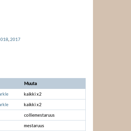
2018
,
2017
Muuta
arkle
kaikki x2
arkle
kaikki x2
colliemestaruus
mestaruus