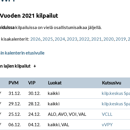
Vuoden 2021 kilpailut
oiduissa
kilpailuissa on vielä osallistumisaikaa jäljellä.
 kisakalenterit:
2026
,
2025
,
2024
,
2023
,
2022
,
2021
,
2020
,
2019
,
in kalenterin etusivulle
 lajien kilpailut
+
PVM
VIP
Luokat
Kutsusivu
Y
31.12.
30.12.
kaikki
kilp.keskus Sp
Y
29.12.
28.12.
kaikki
kilp.keskus Sp
Y
25.12.
24.12.
ALO, AVO, VOI, VAL
VCLL
Y
06.12.
04.12.
kaikki, VAL
vVPY