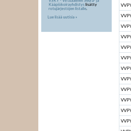
VSKY - Virtuaalinen Seura- ja
lisätty
Kääpiökoirayhdistys
VVP
.
rotujärjestöjen listalle
VVP
Lue lisää uutisia »
VVP
VVP
VVP
VVP
VVP
VVP
VVP
VVP
VVP
VVP