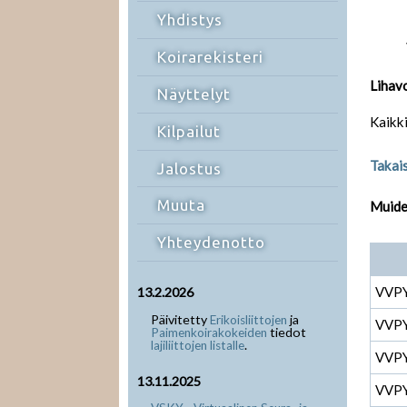
Yhdistys
Koirarekisteri
Lihav
Näyttelyt
Kaikki
Kilpailut
Takais
Jalostus
Muuta
Muiden
Yhteydenotto
VVP
13.2.2026
Päivitetty
ja
Erikoisliittojen
VVP
tiedot
Paimenkoirakokeiden
.
lajiliittojen listalle
VVP
13.11.2025
VVP