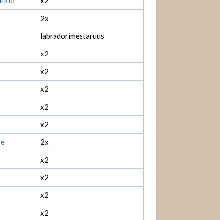
arkle
x2
2x
labradorimestaruus
x2
x2
x2
x2
x2
re
2x
x2
x2
x2
x2